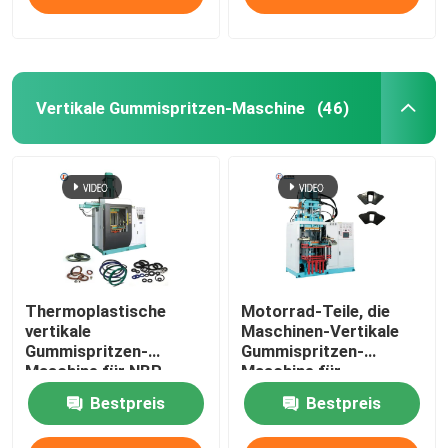
Vertikale Gummispritzen-Maschine
(46)
Thermoplastische
Motorrad-Teile, die
vertikale
Maschinen-Vertikale
Gummispritzen-
Gummispritzen-
Maschine für NBR-
Maschine für
Produkte
Gummidämpfer
Bestpreis
Bestpreis
herstellen