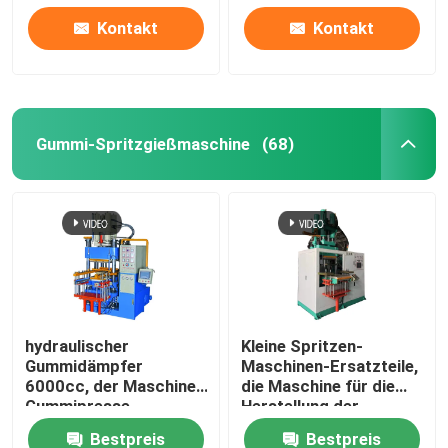
Kontakt
Kontakt
Produkte
Videos
Gummi-Spritzgießmaschine
(68)
SilikonkautschukSpritzenmaschine
Vertikale Gummispritzen-Maschine
Vakuumkompressions-Formteil-Maschine
hydraulischer
Kleine Spritzen-
Gummidämpfer
Maschinen-Ersatzteile,
Gummi-Spritzgießmaschine
6000cc, der Maschine
die Maschine für die
Gummipresse-
Herstellung der
Einspritzungs-
Gummischutzabdeckung
Hydraulische Vulkanisierungsmaschine
Bestpreis
Bestpreis
Maschine herstellt
herstellen