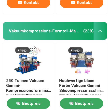
Kontakt
Kontakt
Vakuumkompressions-Formteil-Maschine
(239)
Nach Hause
250 Tonnen Vakuum
Hochwertige blaue
Gummi-
Farbe Vakuum Gummi
Kompressionsformmaschine
Siliconepressmaschine
Über uns
zur Herstellung von
für die Herstellung von
Gummi-Siegelring-
Küchenprodukten
Bestpreis
Bestpreis
Produktionslinie
Autoteile
Kontakte