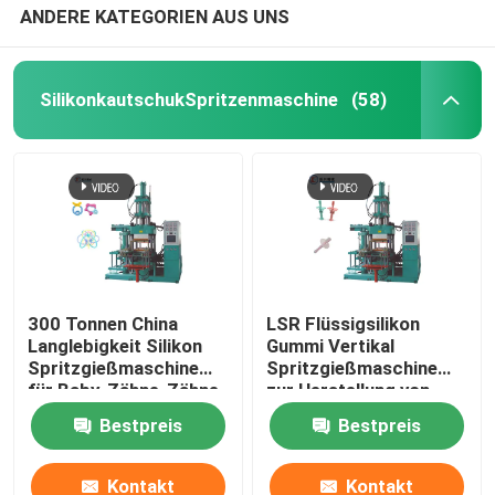
ANDERE KATEGORIEN AUS UNS
SilikonkautschukSpritzenmaschine
(58)
300 Tonnen China
LSR Flüssigsilikon
Langlebigkeit Silikon
Gummi Vertikal
Spritzgießmaschine
Spritzgießmaschine
für Baby-Zähne-Zähne-
zur Herstellung von
Spielzeug
Silikon Baby
Bestpreis
Bestpreis
Zahnbürste
Kontakt
Kontakt