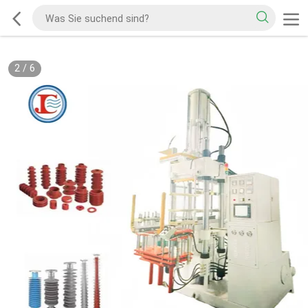
2
/
6