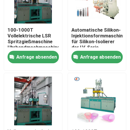
100-1000T
Automatische Silikon-
Vollelektrische LSR
Injektionsformmaschine
Spritzgießmaschine
für Silikon-Isolierer
Uhrbandmachmaschine
der LV-Serie
Anfrage absenden
Anfrage absenden
Nach Hause
Über uns
Kontakte