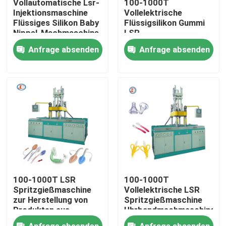
Vollautomatische Lsr-
100-1000T
Injektionsmaschine
Vollelektrische
Flüssiges Silikon Baby
Flüssigsilikon Gummi
Produkte
Nippel-Machmaschine
LSR
Spritzgießmaschine
Anfrage absenden
Anfrage absenden
Uhr
Videos
Gürtelmachmaschine
SilikonkautschukSpritzenmaschine
Vertikale Gummispritzen-Maschine
Vakuumkompressions-Formteil-Maschine
100-1000T LSR
100-1000T
Gummi-Spritzgießmaschine
Spritzgießmaschine
Vollelektrische LSR
zur Herstellung von
Spritzgießmaschine
Produkten aus
Uhrbandmachmaschine
Flüssigsilikonkautschuk
Hydraulische Vulkanisierungsmaschine
Anfrage absenden
Anfrage absenden