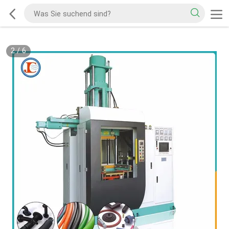
2
/
6