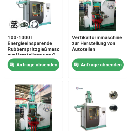
Produkte
Videos
100-1000T
Vertikalformmaschine
Energieeinsparende
zur Herstellung von
Rubberspritzgießmaschine
Autoteilen
SilikonkautschukSpritzenmaschine
zur Herstellung von O-
Ringen Siegel
Anfrage absenden
Anfrage absenden
Vertikale Gummispritzen-Maschine
Vakuumkompressions-Formteil-Maschine
Gummi-Spritzgießmaschine
Hydraulische Vulkanisierungsmaschine