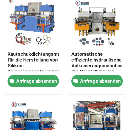
Kautschukdichtungsmaschine
Automatische
für die Herstellung von
effiziente hydraulische
Silikon-
Vulkanierungsmaschine
Kompressionsformmaschine
zur Herstellung von
hohe Effizienz aus
Gummiverschlüssen
Anfrage absenden
Anfrage absenden
China
Startseite
Produkte
Videos