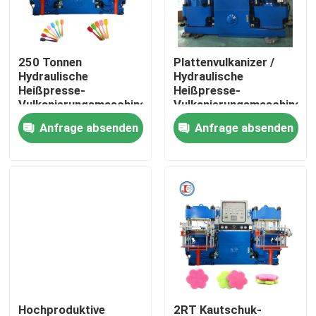
Über uns
250 Tonnen
Plattenvulkanizer /
Hydraulische
Hydraulische
Fabrik Tour
Heißpresse-
Heißpresse-
Vulkanierungsmaschine
Vulkanierungsmaschine
zur Herstellung von
250 Tonnen zur
Anfrage absenden
Anfrage absenden
Qualitätskontrolle
Küchenutensilien
Herstellung von O-
Ring-Autoprodukten
Kontakt
Nachrichten
Referenzen
VR SHOW
Hochproduktive
2RT Kautschuk-