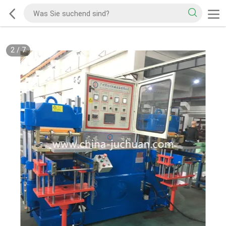
2
/
7